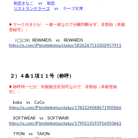
初恋きなこ vs 初恋
リストランテラーゴ
vs ラーゴ大津
▶︎マーク付きだが、一連一体なので分離判断せず、非類似（本願
登録可）：
（◯にH）REWARDS vs REWARDS
https://x.com/JPtmshinketsu/status/1826267110302957911
２）４条１項１１号（称呼）
▶︎称呼同一だが、外観観念区別可なので、非類似（本願登録
可）：
koko vs CoCo
https://x.com/JPtmshinketsu/status/1782224068671905866
SOFTWEAR vs SOFTWAIR
https://x.com/JPtmshinketsu/status/1790153195916050661
TYON vs TAION