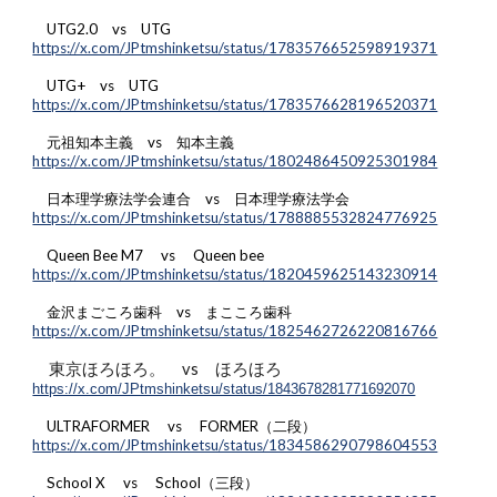
UTG2.0 vs UTG
https://x.com/JPtmshinketsu/status/1783576652598919371
UTG+ vs UTG
https://x.com/JPtmshinketsu/status/1783576628196520371
元祖知本主義 vs 知本主義
https://x.com/JPtmshinketsu/status/1802486450925301984
日本理学療法学会連合 vs 日本理学療法学会
https://x.com/JPtmshinketsu/status/1788885532824776925
Queen Bee M7 vs Queen bee
https://x.com/JPtmshinketsu/status/1820459625143230914
金沢まごころ歯科 vs まこころ歯科
https://x.com/JPtmshinketsu/status/1825462726220816766
東京ほろほろ。 vs ほろほろ
https://x.com/JPtmshinketsu/status/1843678281771692070
ULTRAFORMER vs FORMER（二段）
https://x.com/JPtmshinketsu/status/1834586290798604553
School X vs School（三段）