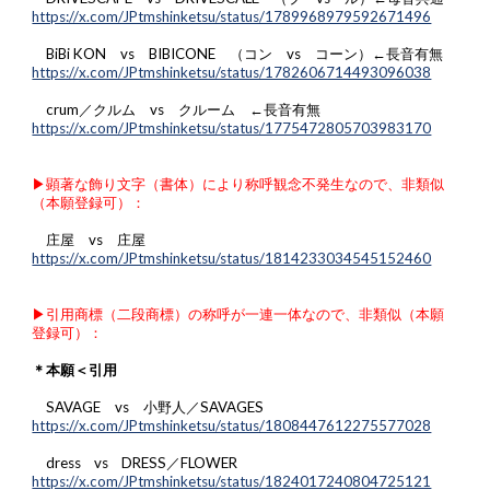
https://x.com/JPtmshinketsu/status/1789968979592671496
BiBi KON vs BIBICONE （コン vs コーン）←長音有無
https://x.com/JPtmshinketsu/status/1782606714493096038
crum／クルム vs クルーム ←長音有無
https://x.com/JPtmshinketsu/status/1775472805703983170
▶︎顕著な飾り文字（書体）により称呼観念不発生なので、非類似
（本願登録可）：
庄屋 vs 庄屋
https://x.com/JPtmshinketsu/status/1814233034545152460
▶︎引用商標（二段商標）の称呼が一連一体なので、非類似（本願
登録可）：
＊本願＜引用
SAVAGE vs 小野人／SAVAGES
https://x.com/JPtmshinketsu/status/1808447612275577028
dress vs DRESS／FLOWER
https://x.com/JPtmshinketsu/status/1824017240804725121