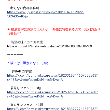
断らない商標事務所
https://www.j-platpat.inpit.go.jp/c1801/TR/JP-2022-
109435/40/ja
▶︎ 構成文字に識別力はないが、外観に特徴あるので、識別力あり
（登録可）
能登の味／カニカマ燻
https://x.com/JPtmshinketsu/status/1841870883297886409
ーーーーー
＊以下は、識別力なく、拒絶
鰹BAR 29鰹節
https://x.com/jptmshinketsu/status/1823316844607885563?
s=46&t=U-muYqagoKdNmycB-Kvw-A
若見せファンデ 3類
https://x.com/jptmshinketsu/status/1825325902521376768?
s=46&t=U-muYqagoKdNmycB-Kvw-A
東京ランフェス 41類
https://x.com/jptmshinketsu/status/1821833929944670432?