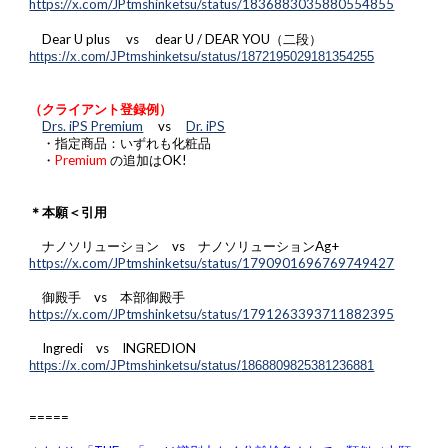
https://x.com/JPtmshinketsu/status/1836883035880554855
Dear U plus vs
dear U / DEAR YOU
（
二
段）
https://x.com/JPtmshinketsu/status/1872195029181354255
（クライアント登録例）
Drs. iPS Premium
vs
Dr. iPS
・指定商品：いずれも化粧品
・
Premium
の追加はOK!
＊本願＜引用
ナノソリューション vs ナノソリューションAg+
https://x.com/JPtmshinketsu/status/1790901696769749427
御殿手 vs 本部御殿手
https://x.com/JPtmshinketsu/status/1791263393711882395
I
ngredi
vs INGREDION
https://x.com/JPtmshinketsu/status/1868809825381236881
=====