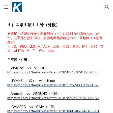
Skip to main content
Skip to navigation
１）４条１項１１号（外観）
▶︎語尾・語頭の僅かな差異部分（＊）に識別力が認められ、か
つ、共通部分は非周知・非指定商品役務なので、非類似（本願登
録可）：
＊：S、 PRO、2.0、+、Ag+、元祖、本部、連合、M7、金沢、東
京、ULTRA、X、E-、ON、plus
＊本願＞引用
VISIONS vs VISION
https://x.com/JPtmshinketsu/status/1818575709872570505
LiRiMoS（二段） vs LiLimo
https://x.com/JPtmshinketsu/status/1811726900017971590
Arounds vs AROUND（二段）
https://x.com/JPtmshinketsu/status/1828757527590470094
GAIAPRO vs GAIA（二段）
https://x.com/JPtmshinketsu/status/1818441486746165281