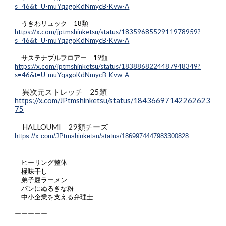
s=46&t=U-muYqagoKdNmycB-Kvw-A
うきわリュック 18類
https://x.com/jptmshinketsu/status/1835968552911978959?
s=46&t=U-muYqagoKdNmycB-Kvw-A
サステナブルフロアー 19類
https://x.com/jptmshinketsu/status/1838868224487948349?
s=46&t=U-muYqagoKdNmycB-Kvw-A
異次元ストレッチ 25類
https://x.com/JPtmshinketsu/status/18436697142262623
75
HALLOUMI
29
類チーズ
https://x.com/JPtmshinketsu/status/1869974447983300828
ヒーリング整体
極味干し
弟子屈ラーメン
パンにぬるきな粉
中小企業を支える弁理士
ーーーーー