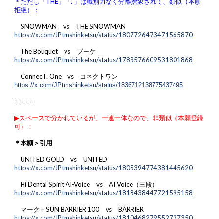
＊ただし「THE」「. 」は識別力なく分離捨象されて、類似（本願
拒絶）：
SNOWMAN vs THE SNOWMAN
https://x.com/JPtmshinketsu/status/1807726473471565870
The Bouquet vs ブーケ
https://x.com/JPtmshinketsu/status/1783576609531801868
ConnecT. One vs コネクトワン
https://x.com/JPtmshinketsu/status/1836712138775437495
=====
▶︎スペースで分かれているが、一連一体なので、非類似（本願登録
可）：
＊本願＞引用
UNITED GOLD vs UNITED
https://x.com/JPtmshinketsu/status/1805394774381445620
Hi Dental Spirit AI-Voice vs AI Voice（三段）
https://x.com/JPtmshinketsu/status/1818438447721595158
マーク＋SUN BARRIER 100 vs BARRIER
https://x.com/JPtmshinketsu/status/1810468279552737350