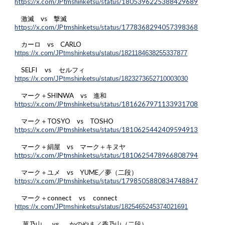
https://x.com/JPtmshinketsu/status/1805396225388429689
激滅 vs 撃滅
https://x.com/JPtmshinketsu/status/1778368294057398368
カーロ vs CARLO
https://x.com/JPtmshinketsu/status/1821184638255337877
SELFI vs セルフィ
https://x.com/JPtmshinketsu/status/1823273652710003030
マーク＋SHINWA vs 進和
https://x.com/JPtmshinketsu/status/1816267971133931708
マーク＋TOSYO vs TOSHO
https://x.com/JPtmshinketsu/status/1810625442409594913
マーク＋絹屋 vs マーク＋キヌヤ
https://x.com/JPtmshinketsu/status/1810625478966808794
マーク＋ユメ vs YUME／夢（二段）
https://x.com/JPtmshinketsu/status/1798505880834748847
マーク＋connect vs connect
https://x.com/JPtmshinketsu/status/1825465245374021691
菓乃山 vs かのやま／香乃山（二段）