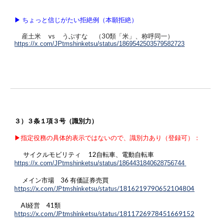
▶︎ ちょっと信じがたい拒絶例（本願拒絶）
産土米 vs うぶすな （30類「米」、称呼同一）
https://x.com/JPtmshinketsu/status/1869542503579582723
３）３条１項３号（識別力）
▶︎指定役務の具体的表示ではないので、識別力あり（登録可）：
サイクルモビリティ 12自転車、電動自転車
https://x.com/JPtmshinketsu/status/1864431840628756744
メイン市場 36 有価証券売買
https://x.com/JPtmshinketsu/status/1816219790652104804
AI経営 41類
https://x.com/JPtmshinketsu/status/1811726978451669152