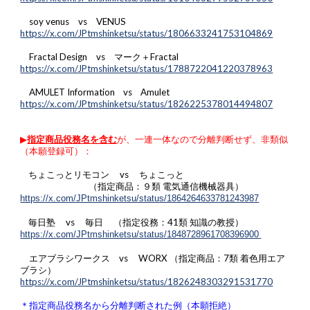
soy venus vs VENUS
https://x.com/JPtmshinketsu/status/1806633241753104869
Fractal Design vs マーク＋Fractal
https://x.com/JPtmshinketsu/status/1788722041220378963
AMULET Information vs Amulet
https://x.com/JPtmshinketsu/status/1826225378014494807
▶︎
指定商品役務名を含む
が、一連一体なので分離判断せず、非類似
（本願登録可）：
ちょこっとリモコン vs ちょこっと
（指定商品：９類 電気通信機械器具）
https://x.com/JPtmshinketsu/status/1864264633781243987
毎日塾 vs 毎日 （指定役務：41類 知識の教授）
https://x.com/JPtmshinketsu/status/1848728961708396900
エアブラシワークス vs WORX （指定商品：7類 着色用エア
ブラシ）
https://x.com/JPtmshinketsu/status/1826248303291531770
＊指定商品役務名から分離判断された例（本願拒絶）