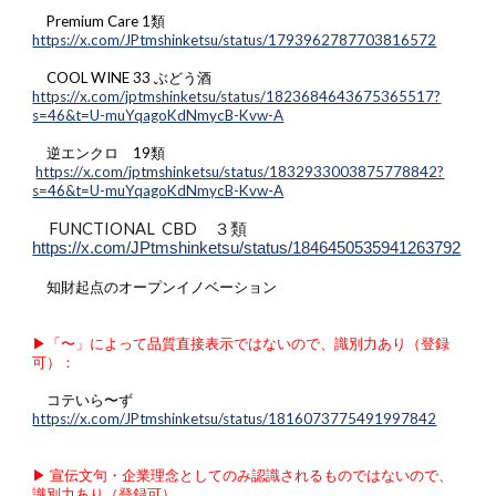
Premium Care 1類
https://x.com/JPtmshinketsu/status/1793962787703816572
COOL WINE 33 ぶどう酒
https://x.com/jptmshinketsu/status/1823684643675365517?
s=46&t=U-muYqagoKdNmycB-Kvw-A
逆エンクロ 19類
https://x.com/jptmshinketsu/status/1832933003875778842?
s=46&t=U-muYqagoKdNmycB-Kvw-A
FUNCTIONAL CBD ３類
https://x.com/JPtmshinketsu/status/1846450535941263792
知財起点のオープンイノベーション
▶︎「〜」によって品質直接表示ではないので、識別力あり（登録
可）：
コテいら〜ず
https://x.com/JPtmshinketsu/status/1816073775491997842
▶︎ 宣伝文句・企業理念としてのみ認識されるものではないので、
識別力あり（登録可）