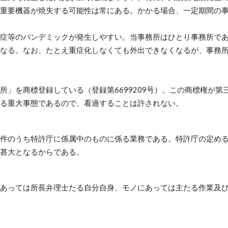
重要機器が焼失する可能性は常にある。かかる場合、一定期間の
症等のパンデミックが発生しやすい。当事務所はひとり事務所で
なる。なお、たとえ重症化しなくても外出できなくなるが、事務
を商標登録している（登録第6699209号）。この
商標権が第
る重大事態であるので、看過することは許されない。
件のうち特許庁に係属中のものに係る業務である。特許庁の定める
甚大となるからである。
あっては所長弁理士たる
自分自身、モノにあっては主たる作業及