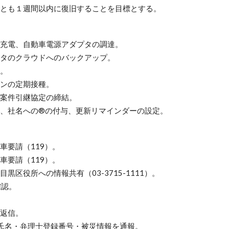
とも１週間以内に復旧することを目標とする。
充電、自動車電源アダプタの調達。
タのクラウドへのバックアップ。
。
ンの定期接種。
案件引継協定の締結。
、社名への®️の付与、更新リマインダーの設定。
要請（119）。
要請（119）。
目黒区役所への情報共有
（03-3715-1111）
。
確認。
返信。
てに、氏名・弁理士登録番号・被災情報を通報。