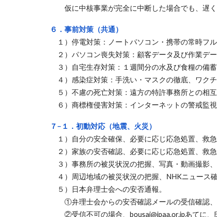
仮に中核事業が完全に中断した場合でも、遅く
６．事前対策（共通）
１）停電対策：ノートパソコン・携帯の常時フル
２
）パソコン喪失対策：顧客データ及び作業デー
３）自宅生存対策：１週間分の水及び食糧の備蓄
４）感染症対策：手洗い・マスクの徹底、ワクチ
５
）不慮の死亡対策
：遠方の特許事務所との相互
６
）商標権侵害対策：
インターネットの警戒監視
７−１．初動対応（地震、火災）
１）自分の安全確保、必要に応じ応急処置、救急車
２）家族の安否確認、必要に応じ応急処置、救急車
３）事務所の被災状況の把握、写真・動画撮影、
４）周辺地域の被災状況の把握、NHKニュース
５）日本弁理士会への安否通報。
①弁理士会からの安否確認メールの受信確認、
②受信不可の場合、bousai@jpaa.or.jpあ