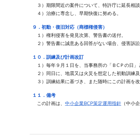
３）期限間近の案件について、特許庁に延長相談（03-
４）治療に専念し、早期快復に努める。
９
．初動・復旧対応（商標権侵害）
１）権利侵害を発見次第、警告書の送付。
２
）警告書に誠意ある回答がない場合、侵害訴訟
１０．訓練及び計画改訂
１）毎年９月１日を、当事務所の「ＢCＰの日」
２）同日に、地震又は火災を想定した初動訓練及
３）訓練結果に基づき、また随時にこの計画を改
１１．備考
この計画は、
中小企業BCP策定運用指針
（中小企