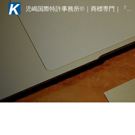
児嶋国際特許事務所®︎｜商標専門｜『知財で差をつけろ！中小企業・スタートアップのための商標戦略』（同文舘出版）
Sk