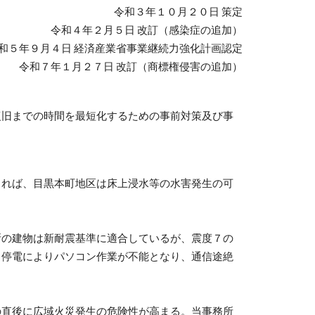
令和３年１０月２０日 策定
令和４年２月５日 改訂（感染症の追加）
和５年９月４日 経済産業省事業継続力強化計画認定
令和７年１月２７日 改訂（商標権侵害の追加）
復旧までの時間を最短化するための事前対策及び事
れば、目黒本町地区は床上浸水等の水害発生の可
の建物は新耐震基準に適合しているが、震度７の
、停電によりパソコン作業が不能となり、通信途絶
の直後に広域火災発生の危険性が高まる。当事務所