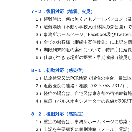
７−２．復旧対応（地震、火災）
１）避難時は、何は無くともノートパソコン（及
２）避難場所（不動小学校又は林試の森公園）で
３）事務所ホームページ、Facebook及びTwit
４）全てのお客様（継続中案件優先）に上記を個
５）期限到来間近の案件について、特許庁に延長交渉（
６
）仕事ができる場所の
探索・早期
確保
（被災し
８−１．初動対応（感染症）
１）抗原検査又はPCR検査で陽性の場合、目黒区保健所
２）近藤医院に連絡・相談（03-5768-7317）。
３）軽症の場合は、自宅又は東京都の宿泊療養施
４）重症（パルスオキシメーターの数値が90以下
８−２．復旧対応（感染症）
１）重症の場合は、事務所ホームページに感染・
２）上記を主要顧客に個別連絡（メール、電話）