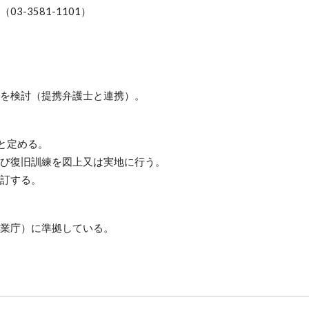
3581-1101）
を検討（提携弁護士
と連携）。
と定める。
び復旧訓練を図上又は実地に行う。
訂する。
業庁）に
準拠している。