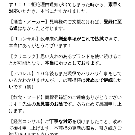
す！！！！拒絶理由通知が出てしまった時から、
素早く
対応
いただき、本当にたすかりました。
【酒造・メーカー】
児嶋様のご支援なければ、
登録に至
る道
はなかったと存じます。
【ITコンサル】
数年来の
懸念事項がこれで払拭
できて、
本当にありがとうございます！
【クリニック】思い入れのあるブランドを使い続けるこ
とが可能となり、
本当にホッとしております
。
【アパレル】
１０年後もまだ現役でバリバリ仕事をして
いるか
わ
かりませんが、この商標権は
死ぬまで継続した
い
です（笑）
【飲食・フード】商標登録証のご連絡ありがとうござい
ます！先生の
意見書のお陰です
。あらためて感謝申し上
げます。
【経営コンサル】
ご丁寧な対応
を頂けましたこと、改め
て御礼申し上げます。本商標の更新の際も、引き続きご
対応頂けますと幸いです。