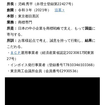
所長：
児嶋 秀平
（弁理士登録第22427号）
創業：
令和３年（2021年）
沿革 >
本部
：
東京都目黒区
業務：
商標専門
所是
：
日本の中小企業を商標
戦略
で支え、もって
国益
に
寄与する。
所訓：
お客様起点で考え、誠意を持って行動し、
結果
に
こだわる。
・
ＢＣＰ
運
用事業者（経済
産業
省認定20230817関東第
27号）
・インボイス
発行事業者（登録番号
T7810346103368）
・
東京商工会議所会員（会員番号E2930536）