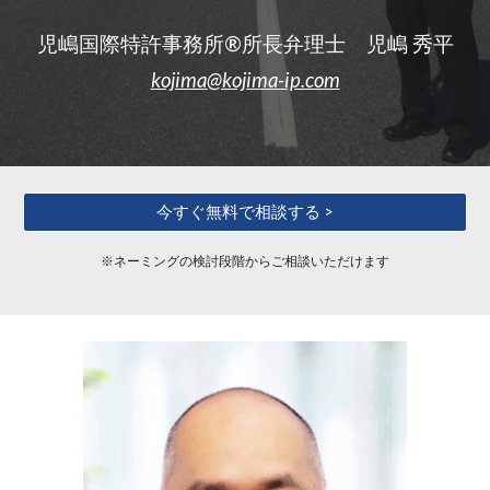
児嶋国際特許事務所®所長弁理士 児嶋 秀平
kojima@kojima-ip.com
今すぐ無料で相談する >
※ネーミングの検討段階からご相談いただけます