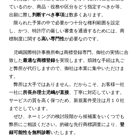
ているのか、商品・役務や区分をどう指定すべきか等、
出願に際し
判断すべき事項
は数多くあります。
限られた予算の中で必要かつ十分な権利範囲を設定
し、かつ、特許庁の厳しい審査を通過するためには、商
標制度に関する
高い専門性
が必要なのです。
児嶋国際特許事務所®︎は商標登録専門。御社の実情に合
致した
最適な商標登録
を実現します。煩雑な手続は丸ご
と弊所が代行しますので、御社は本業に集中いただけま
す。
弊所は大手ではありません。だからこそ、お客様一社
一社に
所長弁理士児嶋が直接
、丁寧に対応しています。
サービスの質を高く保つため、新規案件受注は月１０社
までとしています。
ぜひ、ネーミングの検討段階から候補案をいくつでも
弊所にご相談ください。的確な先行商標調査により、
登
録可能性を無料診断
いたします。