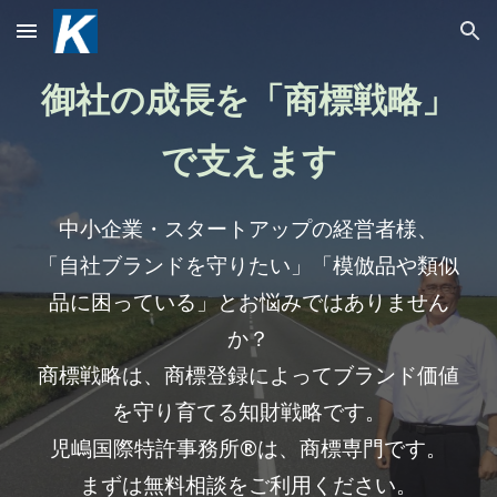
Skip to main content
Skip to navigation
御社の
成長
を「商標戦略」
で支えます
中小企業・スタートアップの経営者様
、
「自社ブランドを守りたい」「模倣品や類似
品に困っている」とお悩みではありません
か
？
商標戦略は、商標登録によってブランド価値
を守り育てる知財戦略です
。
児嶋国際特許事務所®は、商標専門
で
す。
まずは無料相談をご利用ください
。