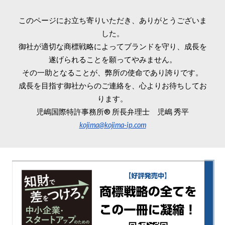
このページにお立ち寄りいただき、ありがとうございま
した。
御社が適切な商標
戦略
によってブランドを守り、成長を
遂げられることを願ってやみません。
その一助となることが、
弊所
の
使命であり
誇りです。
成長を目指す御社からのご
連絡
を、心よりお待ちしてお
ります。
児嶋国際特許事務所® 所長弁理士 児嶋 秀平
kojima@kojima-ip.com