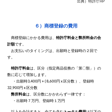
出典）特許庁HP
６
）商標登録の費用
商標登録にかかる費用は、
特許庁料金と
弊所
料金の合
計額
です。
お支払いのタイミングは、出願時と登録時の２回で
す。
特許庁料金
は、区分（指定商品役務の「第〇類」）の
数に応じて増加します。
・出願時3,400円 + ( 8,600円 x 区分数 ）、登録時
32,900円 x 区分数
弊所料金
は、区分数にかかわらず一律です：
・出願時７万円、登録時１万円
以上を合計すると、全てを含む
トータル費用
は以下の