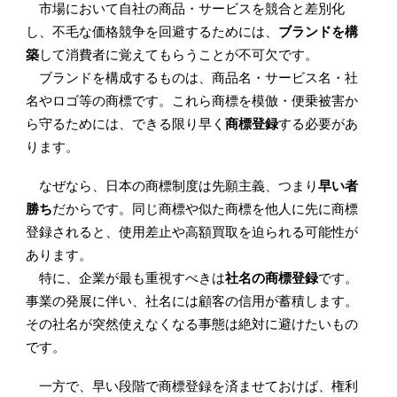
市場において
自社の商品・サービスを競合と差別化
し、不毛な価格競争を回避するためには、
ブランドを構
築
して消費者に覚えてもらうことが不可欠です。
ブランドを構成するものは、商品名・サービス名・社
名やロゴ等の商標です。これら商標を模倣・便乗被害か
ら守るためには、できる限り早く
商標登録
する必要があ
ります。
なぜなら、日本の商標制度は先願主義、つまり
早い者
勝ち
だからです。同じ商標や似た商標を他人に先に商標
登録されると、使用差止や高額買取を迫られる可能性が
あります。
特に、企業が最も重視すべきは
社名の商標登録
です。
事業の発展に伴い、社名には顧客の信用が蓄積します。
その社名が突然使えなくなる事態は絶対に避けたいもの
です。
一方で、早い段階で商標登録を済ませておけば、権利