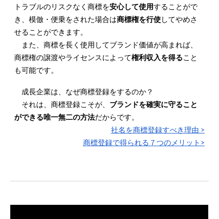
トラブルのリスクなく商標を
安心して使用
することがで
き、模倣・便乗をされた場合は
商標権を行使
してやめさ
せることができます。
また、商標を長く使用してブランド価値が高まれば、
商標権の譲渡やライセンスによって
権利収入を得る
こと
も可能です。
成長企業は、なぜ商標登録
をするのか？
それは、商標登録こそが、
ブランドを確実に守ること
ができる唯一無二の方法
だからです。
社名を
商標
登録すべき理由 >
商標登録で得られる７つのメリット>